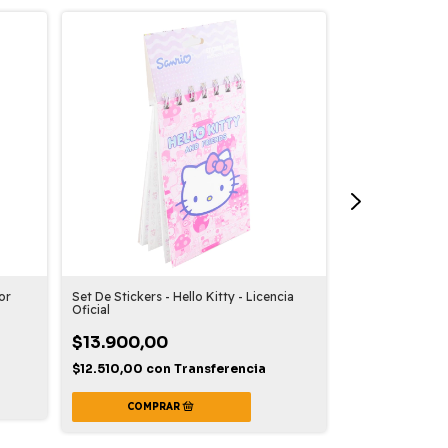
or
Set De Stickers - Hello Kitty - Licencia
Llavero - Harry P
Oficial
Muerte (giratori
$13.900,00
$4.990,00
$12.510,00
con
Transferencia
$4.491,00
con