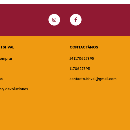
 ISHVAL
CONTACTÁNOS
omprar
541170627895
1170627895
os
contacto.ishval@gmail.com
 y devoluciones