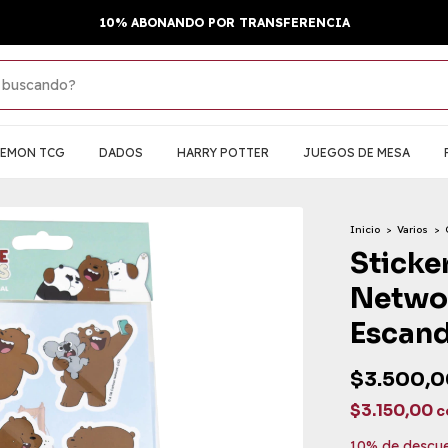
10% ABONANDO POR TRANSFERENCIA
KEMON TCG
DADOS
HARRY POTTER
JUEGOS DE MESA
Inicio
>
Varios
>
Sticke
Networ
Escan
$3.500,0
$3.150,00
c
10% de descu