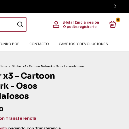
0
¡Hola!
Iniciá sesión
O podés registrarte
FUNKO POP
CONTACTO
CAMBIOS Y DEVOLUCIONES
Otros
>
Sticker x3 - Cartoon Network - Osos Escandalosos
r x3 - Cartoon
k - Osos
dalosos
0
on
Transferencia
ento
pagando con Transferencia