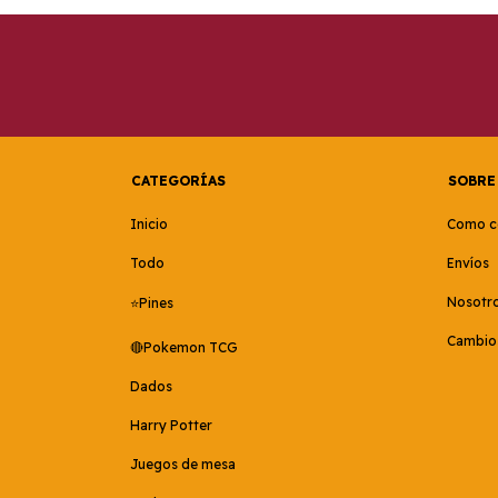
CATEGORÍAS
SOBRE
Inicio
Como c
Todo
Envíos
Nosotr
⭐Pines
Cambios
🔴Pokemon TCG
Dados
Harry Potter
Juegos de mesa