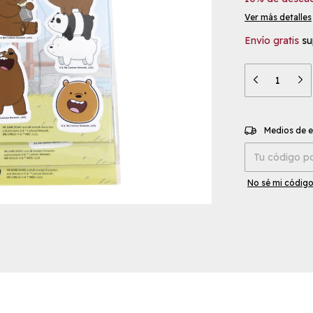
Ver más detalles
Envío gratis
su
Entregas para el
Medios de 
No sé mi código