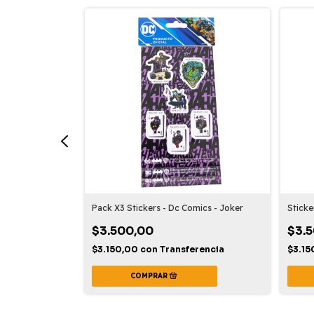
 Swim - Rick And
Pack X3 Stickers - Dc Comics - Joker
Sticke
$3.500,00
$3.
$3.150,00
con
Transferencia
$3.1
rencia