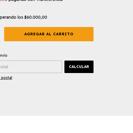
perando los
$60.000,00
CAMBIAR CP
 CP:
envío
CALCULAR
 postal