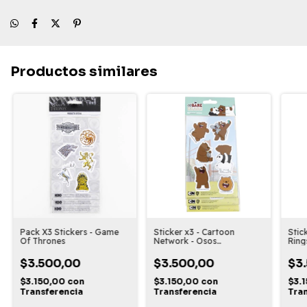
Productos similares
Pack X3 Stickers - Game
Sticker x3 - Cartoon
Stic
Of Thrones
Network - Osos
Ring
Escandalosos
$3.500,00
$3.500,00
$3
$3.150,00
con
$3.150,00
con
$3.
Transferencia
Transferencia
Tra