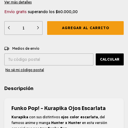
Ver más detalles
Envío gratis
superando los
$60.000,00
CAMBIAR CP
Entregas para el CP:
Medios de envío
CALCULAR
No sé mi código postal
Descripción
Funko Pop! - Kurapika Ojos Escarlata
Kurapika
con sus distintivos
ojos color escarlata
, del
famoso anime y manga
Hunter x Hunter
en esta versión