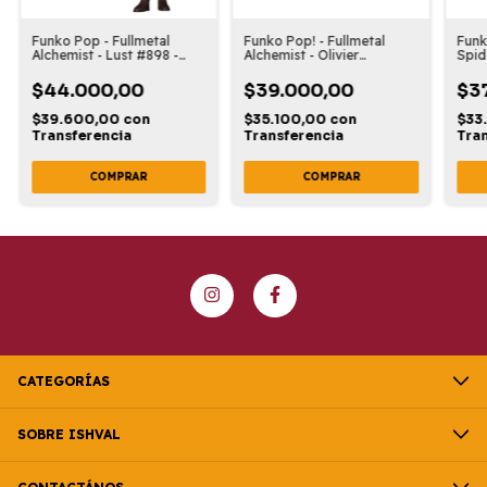
Funko Pop - Fullmetal
Funko Pop! - Fullmetal
Funk
Alchemist - Lust #898 -
Alchemist - Olivier
Spid
Exclusivo
Armstrong #1178
Vult
$44.000,00
$39.000,00
$3
$39.600,00
con
$35.100,00
con
$33
Transferencia
Transferencia
Tra
CATEGORÍAS
SOBRE ISHVAL